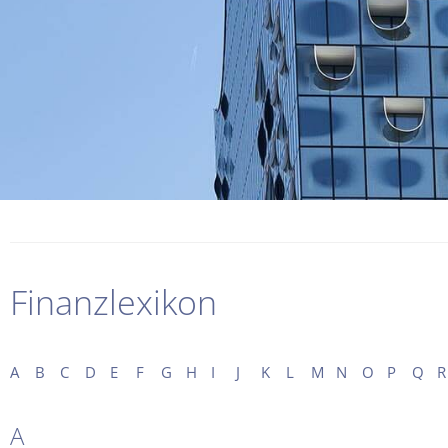
Finanzlexikon
A
B
C
D
E
F
G
H
I
J
K
L
M
N
O
P
Q
R
A