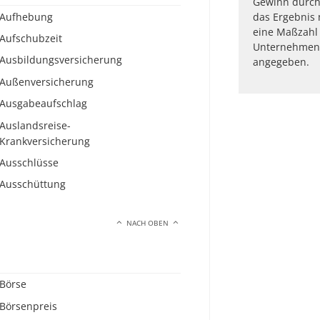
Gewinn durch
Aufhebung
das Ergebnis m
eine Maßzahl f
Aufschubzeit
Unternehmens
Ausbildungsversicherung
angegeben.
Außenversicherung
Ausgabeaufschlag
Auslandsreise-
Krankversicherung
Ausschlüsse
Ausschüttung
NACH OBEN
Börse
Börsenpreis