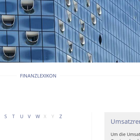
FINANZLEXIKON
S
T
U
V
W
X
Y
Z
Umsatzre
Um die Umsat