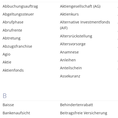
Abbuchungsauftrag
Aktiengesellschaft (AG)
Abgeltungssteuer
Aktienkurs
Abrufphase
Alternative Investmentfonds
(AIF)
Abrufrente
Altersrückstellung
Abtretung
Altersvorsorge
Abzugsfranchise
Anamnese
Agio
Anleihen
Aktie
Anteilschein
Aktienfonds
Assekuranz
B
Baisse
Behindertenrabatt
Bankenaufsicht
Beitragsfreie Versicherung