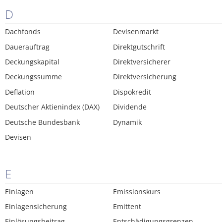
D
Dachfonds
Devisenmarkt
Dauerauftrag
Direktgutschrift
Deckungskapital
Direktversicherer
Deckungssumme
Direktversicherung
Deflation
Dispokredit
Deutscher Aktienindex (DAX)
Dividende
Deutsche Bundesbank
Dynamik
Devisen
E
Einlagen
Emissionskurs
Einlagensicherung
Emittent
Einlösungsbeitrag
Entschädigungsgrenzen