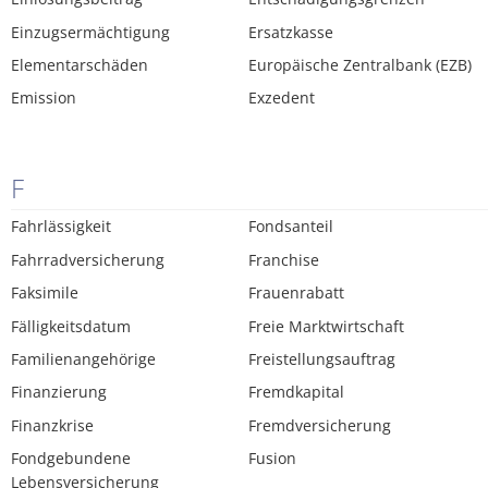
Einzugsermächtigung
Ersatzkasse
Elementarschäden
Europäische Zentralbank (EZB)
Emission
Exzedent
F
Fahrlässigkeit
Fondsanteil
Fahrradversicherung
Franchise
Faksimile
Frauenrabatt
Fälligkeitsdatum
Freie Marktwirtschaft
Familienangehörige
Freistellungsauftrag
Finanzierung
Fremdkapital
Finanzkrise
Fremdversicherung
Fondgebundene
Fusion
Lebensversicherung