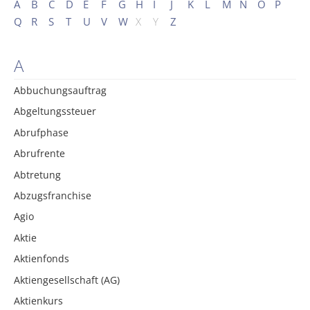
A
B
C
D
E
F
G
H
I
J
K
L
M
N
O
P
Q
R
S
T
U
V
W
X
Y
Z
A
Abbuchungsauftrag
Abgeltungssteuer
Abrufphase
Abrufrente
Abtretung
Abzugsfranchise
Agio
Aktie
Aktienfonds
Aktiengesellschaft (AG)
Aktienkurs