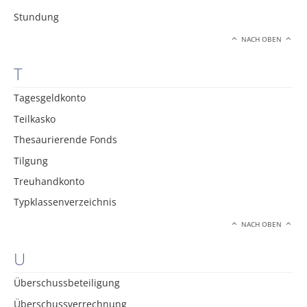
Stundung
NACH OBEN
T
Tagesgeldkonto
Teilkasko
Thesaurierende Fonds
Tilgung
Treuhandkonto
Typklassenverzeichnis
NACH OBEN
U
Überschussbeteiligung
Überschussverrechnung