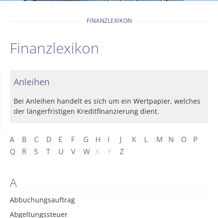
FINANZLEXIKON
Finanzlexikon
Anleihen
Bei Anleihen handelt es sich um ein Wertpapier, welches
der längerfristigen Kreditfinanzierung dient.
A
B
C
D
E
F
G
H
I
J
K
L
M
N
O
P
Q
R
S
T
U
V
W
X
Y
Z
A
Abbuchungsauftrag
Abgeltungssteuer