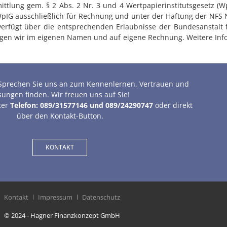
tlung gem. § 2 Abs. 2 Nr. 3 und 4 Wertpapierinstitutsgesetz (WpI
WpIG ausschließlich für Rechnung und unter der Haftung der NFS 
 verfügt über die entsprechenden Erlaubnisse der Bundesanstalt f
ringen wir im eigenen Namen und auf eigene Rechnung. Weitere Inf
. Sprechen Sie uns an zum Kennenlernen, Vertrauen und
sungen finden. Wir freuen uns auf Sie!
ter
Telefon: 089/31577146 und 089/24290747
oder direkt
über den Kontakt-Button.
KONTAKT
Kontakt
Impressum
Datenschutz
© 2024 - Hagner Finanzkonzept GmbH