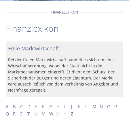
FINANZLEXIKON
Finanzlexikon
Freie Marktwirtschaft
Bei der freien Marktwirtschaft handelt es sich um eine
Wirtschaftsordnung, wobei der Staat nicht in die
Marktmechanismen eingreift. Er dient dem Schutz, der
Sicherheit der Bürger und deren Eigentum. Der Markt
wird ausschließlich von dem Verhältnis von Angebot und
Nachfrage geregelt.
A
B
C
D
E
F
G
H
I
J
K
L
M
N
O
P
Q
R
S
T
U
V
W
X
Y
Z