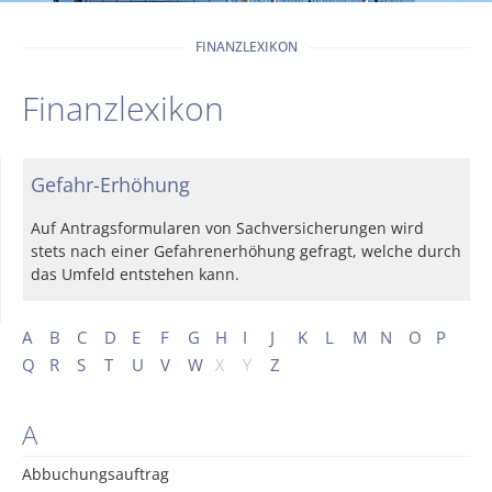
FINANZLEXIKON
Finanzlexikon
Gefahr-Erhöhung
Auf Antragsformularen von Sachversicherungen wird
stets nach einer Gefahrenerhöhung gefragt, welche durch
das Umfeld entstehen kann.
A
B
C
D
E
F
G
H
I
J
K
L
M
N
O
P
Q
R
S
T
U
V
W
X
Y
Z
A
Abbuchungsauftrag