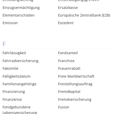
Einzugsermächtigung
Ersatzkasse
Elementarschäden
Europäische Zentralbank (EZB)
Emission
Exzedent
F
Fahrlässigkeit
Fondsanteil
Fahrradversicherung
Franchise
Faksimile
Frauenrabatt
Fälligkeitsdatum
Freie Marktwirtschaft
Familienangehörige
Freistellungsauftrag
Finanzierung
Fremdkapital
Finanzkrise
Fremdversicherung
Fondgebundene
Fusion
Lebensversicherung