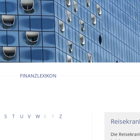
FINANZLEXIKON
S
T
U
V
W
X
Y
Z
Reisekran
Die Reisekran