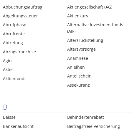
Abbuchungsauftrag
Aktiengesellschaft (AG)
Abgeltungssteuer
Aktienkurs
Abrufphase
Alternative Investmentfonds
(AIF)
Abrufrente
Altersrückstellung
Abtretung
Altersvorsorge
Abzugsfranchise
Anamnese
Agio
Anleihen
Aktie
Anteilschein
Aktienfonds
Assekuranz
B
Baisse
Behindertenrabatt
Bankenaufsicht
Beitragsfreie Versicherung