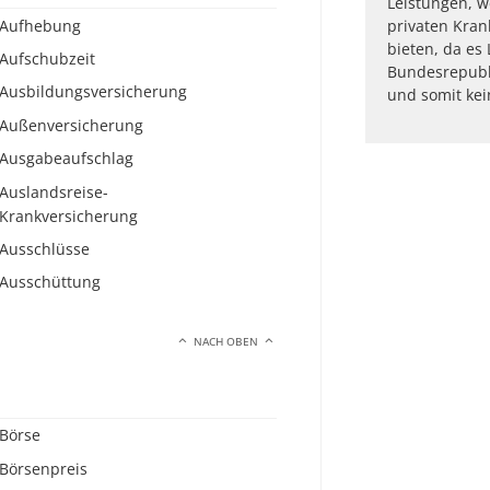
Leistungen, w
Aufhebung
privaten Kra
bieten, da es
Aufschubzeit
Bundesrepubl
Ausbildungsversicherung
und somit kei
Außenversicherung
Ausgabeaufschlag
Auslandsreise-
Krankversicherung
Ausschlüsse
Ausschüttung
NACH OBEN
Börse
Börsenpreis