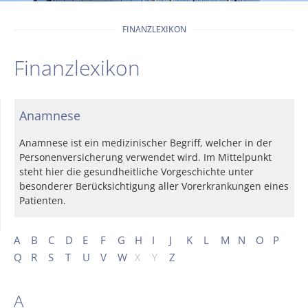
FINANZLEXIKON
Finanzlexikon
Anamnese
Anamnese ist ein medizinischer Begriff, welcher in der
Personenversicherung verwendet wird. Im Mittelpunkt
steht hier die gesundheitliche Vorgeschichte unter
besonderer Berücksichtigung aller Vorerkrankungen eines
Patienten.
A
B
C
D
E
F
G
H
I
J
K
L
M
N
O
P
Q
R
S
T
U
V
W
X
Y
Z
A