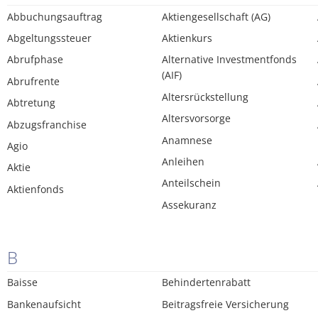
Abbuchungsauftrag
Aktiengesellschaft (AG)
Abgeltungssteuer
Aktienkurs
Abrufphase
Alternative Investmentfonds
(AIF)
Abrufrente
Altersrückstellung
Abtretung
Altersvorsorge
Abzugsfranchise
Anamnese
Agio
Anleihen
Aktie
Anteilschein
Aktienfonds
Assekuranz
B
Baisse
Behindertenrabatt
Bankenaufsicht
Beitragsfreie Versicherung