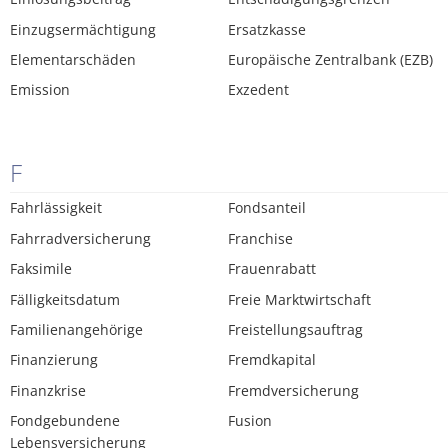
Einzugsermächtigung
Ersatzkasse
Elementarschäden
Europäische Zentralbank (EZB)
Emission
Exzedent
F
Fahrlässigkeit
Fondsanteil
Fahrradversicherung
Franchise
Faksimile
Frauenrabatt
Fälligkeitsdatum
Freie Marktwirtschaft
Familienangehörige
Freistellungsauftrag
Finanzierung
Fremdkapital
Finanzkrise
Fremdversicherung
Fondgebundene
Fusion
Lebensversicherung