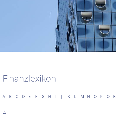
Finanzlexikon
A
B
C
D
E
F
G
H
I
J
K
L
M
N
O
P
Q
R
A