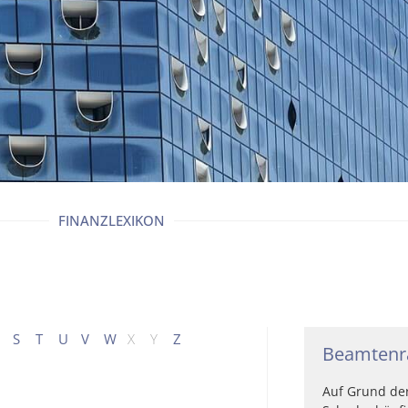
FINANZLEXIKON
S
T
U
V
W
X
Y
Z
Beamtenr
Auf Grund der