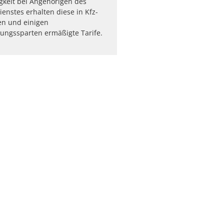
keit bei Angehörigen des
ienstes erhalten diese in Kfz-
en und einigen
ungssparten ermäßigte Tarife.