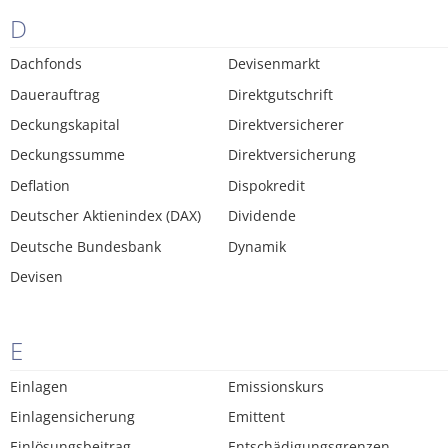
D
Dachfonds
Devisenmarkt
Dauerauftrag
Direktgutschrift
Deckungskapital
Direktversicherer
Deckungssumme
Direktversicherung
Deflation
Dispokredit
Deutscher Aktienindex (DAX)
Dividende
Deutsche Bundesbank
Dynamik
Devisen
E
Einlagen
Emissionskurs
Einlagensicherung
Emittent
Einlösungsbeitrag
Entschädigungsgrenzen