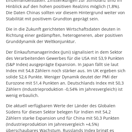
Einzelhandelsdaten. Zinssenkungen zur Stimulanz sind im
Hinblick auf den hohen positiven Realzins möglich (1,8%).
Die Daten Chinas sollten vor diesem Hintergrund weiter von
Stabilität mit positivem Grundton geprägt sein.
Die in die Zukunft gerichteten Wirtschaftsdaten deuten in
Richtung einer gedämpften, heterogeneren, aber positiven
Grunddynamik der Weltkonjunktur.
Der Einkaufsmanagerindex (Juni) signalisiert in dem Sektor
des Verarbeitenden Gewerbes für die USA mit 53,9 Punkten
(S&P Index) ausgeprägte Expansion. In Japan fällt sie laut
Index mit 54,8 Zählern noch stärker aus. Im UK ergeben sich
solide 52,6 Punkte. Weniger Dynamik deutet der PMI der
Eurozone mit 51,4 Punkten an. Deutschlands Index mit 50,3
Zählern (Industrieproduktion -0,54% im Jahresvergleich) ist
wenig erbaulich.
Die aktuell verfügbaren Werte der Länder des Globalen
Südens für diesen Sektor belegen für Indien mit 54,2
Zählern starke Expansion und für China mit 50,3 Punkten
(Industrieproduktion im Jahresvergleich +4,5%)
überschaubares Wachstum. Russlands Index bringt es