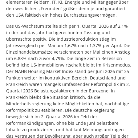
elementaren Feldern, IT, KI, Energie und Militär gegenüber
den westlichen „Freunden“ größer denn je und garantiert
den USA faktisch ein hohes Durchsetzungsvermögen.
Das US-Wachstum stellte sich per 1. Quartal 2026 auf 2,1%
in der auf das Jahr hochgerechneten Fassung und
überraschte positiv. Die Industrieproduktion stieg im
Jahresvergleich per Mai um 1,67% nach 1,37% per April. Die
Einzelhandelsumsätze verzeichneten per Mai einen Anstieg
um 6,88% nach zuvor 4,79%. Die lange Zeit in Rezession
befindliche US-Immobilienwirtschaft bleibt im Krisenmodus.
Der NAHB Housing Market Index stand per Juni 2026 mit 35
Punkten weiter im kontraktiven Bereich. Deutschland und
Frankreich waren mangels umfassender Reformpolitik im 2.
Quartal 2026 Belastungsfaktoren in der Eurozone. In
Frankreich bleibt die Situation kritisch, da die
Minderheitsregierung keine Möglichkeiten hat, nachhaltige
Reformpolitik zu etablieren. Die deutsche Regierung
bewegte sich im 2. Quartal 2026 im Feld der
Reformankündigungen, ohne bis Ende Juni belastbare
Inhalte zu produzieren, und hat laut Meinungsumfragen
das Vertrauen der Bevölkerung, aber auch großer Teile der