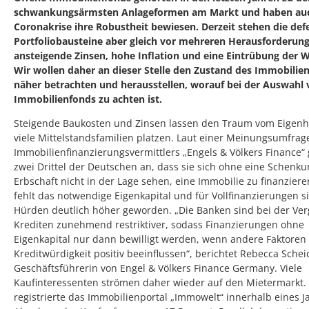
schwankungsärmsten Anlageformen am Markt und haben auc
Coronakrise ihre Robustheit bewiesen. Derzeit stehen die def
Portfoliobausteine aber gleich vor mehreren Herausforderung
ansteigende Zinsen, hohe Inflation und eine Eintrübung der W
Wir wollen daher an dieser Stelle den Zustand des Immobili
näher betrachten und herausstellen, worauf bei der Auswahl
Immobilienfonds zu achten ist.
Steigende Baukosten und Zinsen lassen den Traum vom Eigenh
viele Mittelstandsfamilien platzen. Laut einer Meinungsumfrag
Immobilienfinanzierungsvermittlers „Engels & Völkers Finance“
zwei Drittel der Deutschen an, dass sie sich ohne eine Schenk
Erbschaft nicht in der Lage sehen, eine Immobilie zu finanziere
fehlt das notwendige Eigenkapital und für Vollfinanzierungen s
Hürden deutlich höher geworden. „Die Banken sind bei der Ve
Krediten zunehmend restriktiver, sodass Finanzierungen ohne
Eigenkapital nur dann bewilligt werden, wenn andere Faktoren 
Kreditwürdigkeit positiv beeinflussen“, berichtet Rebecca Schei
Geschäftsführerin von Engel & Völkers Finance Germany. Viele
Kaufinteressenten strömen daher wieder auf den Mietermarkt.
registrierte das Immobilienportal „Immowelt“ innerhalb eines J