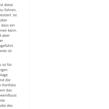
st diese
zu führen,
tiert. Ist
 über
 dass ein
enen kann.
8 aber
er
ngeführt.
onds ist
 ist für
ungen
nlage
nd die
 Portfolio
ann das
eeinflusst
ite
siko des