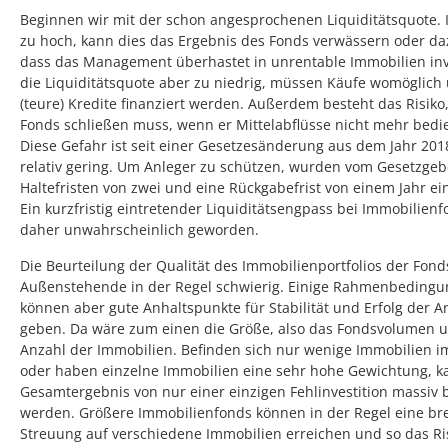
Beginnen wir mit der schon angesprochenen Liquiditätsquote. I
zu hoch, kann dies das Ergebnis des Fonds verwässern oder da
dass das Management überhastet in unrentable Immobilien inves
die Liquiditätsquote aber zu niedrig, müssen Käufe womöglich
(teure) Kredite finanziert werden. Außerdem besteht das Risiko,
Fonds schließen muss, wenn er Mittelabflüsse nicht mehr bedi
Diese Gefahr ist seit einer Gesetzesänderung aus dem Jahr 201
relativ gering. Um Anleger zu schützen, wurden vom Gesetzgeb
Haltefristen von zwei und eine Rückgabefrist von einem Jahr ei
Ein kurzfristig eintretender Liquiditätsengpass bei Immobilienf
daher unwahrscheinlich geworden.
Die Beurteilung der Qualität des Immobilienportfolios der Fonds
Außenstehende in der Regel schwierig. Einige Rahmenbeding
können aber gute Anhaltspunkte für Stabilität und Erfolg der A
geben. Da wäre zum einen die Größe, also das Fondsvolumen u
Anzahl der Immobilien. Befinden sich nur wenige Immobilien im
oder haben einzelne Immobilien eine sehr hohe Gewichtung, k
Gesamtergebnis von nur einer einzigen Fehlinvestition massiv b
werden. Größere Immobilienfonds können in der Regel eine bre
Streuung auf verschiedene Immobilien erreichen und so das Ri