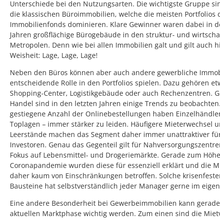
Unterschiede bei den Nutzungsarten. Die wichtigste Gruppe si
die klassischen Büroimmobilien, welche die meisten Portfolios 
Immobilienfonds dominieren. Klare Gewinner waren dabei in d
Jahren großflächige Bürogebäude in den struktur- und wirtscha
Metropolen. Denn wie bei allen Immobilien galt und gilt auch h
Weisheit: Lage, Lage, Lage!
Neben den Büros können aber auch andere gewerbliche Immob
entscheidende Rolle in den Portfolios spielen. Dazu gehören e
Shopping-Center, Logistikgebäude oder auch Rechenzentren. 
Handel sind in den letzten Jahren einige Trends zu beobachten
gestiegene Anzahl der Onlinebestellungen haben Einzelhändler
Toplagen – immer stärker zu leiden. Häufigere Mieterwechsel 
Leerstände machen das Segment daher immer unattraktiver fü
Investoren. Genau das Gegenteil gilt für Nahversorgungszentre
Fokus auf Lebensmittel- und Drogeriemärkte. Gerade zum Höh
Coronapandemie wurden diese für essenziell erklärt und die M
daher kaum von Einschränkungen betroffen. Solche krisenfeste
Bausteine hat selbstverständlich jeder Manager gerne im eige
Eine andere Besonderheit bei Gewerbeimmobilien kann gerade
aktuellen Marktphase wichtig werden. Zum einen sind die Miet