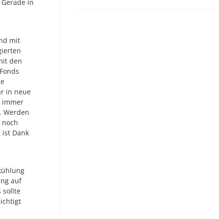
 Gerade in
nd mit
gierten
mit den
 Fonds
re
ar in neue
e immer
s. Werden
h noch
 ist Dank
bkühlung
ung auf
sollte
ichtigt