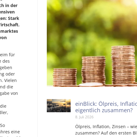
h in der
ensiven
en: Stark
irtschaft.
enmarktes
 von
eim für
e des
 geben
ung oder
n. Vielen
ind die
rgabe von
einBlick: Ölpreis, Inflat
die
eigentlich zusammen?
dler,
8. Juli 2026
 So
Ölpreis, Inflation, Zinsen – wi
ahres eine
zusammen? Auf den ersten Bli