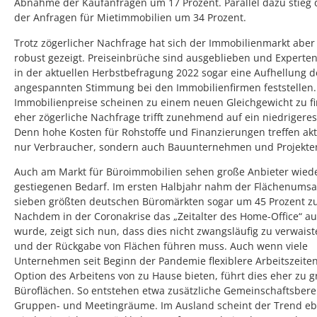
Abnahme der Kaufanfragen um 17 Prozent. Parallel dazu stieg 
der Anfragen für Mietimmobilien um 34 Prozent.
Trotz zögerlicher Nachfrage hat sich der Immobilienmarkt aber 
robust gezeigt. Preiseinbrüche sind ausgeblieben und Experte
in der aktuellen Herbstbefragung 2022 sogar eine Aufhellung de
angespannten Stimmung bei den Immobilienfirmen feststellen.
Immobilienpreise scheinen zu einem neuen Gleichgewicht zu fi
eher zögerliche Nachfrage trifft zunehmend auf ein niedrigere
Denn hohe Kosten für Rohstoffe und Finanzierungen treffen akt
nur Verbraucher, sondern auch Bauunternehmen und Projekten
Auch am Markt für Büroimmobilien sehen große Anbieter wied
gestiegenen Bedarf. Im ersten Halbjahr nahm der Flächenumsa
sieben größten deutschen Büromärkten sogar um 45 Prozent zu
Nachdem in der Coronakrise das „Zeitalter des Home-Office“ a
wurde, zeigt sich nun, dass dies nicht zwangsläufig zu verwais
und der Rückgabe von Flächen führen muss. Auch wenn viele
Unternehmen seit Beginn der Pandemie flexiblere Arbeitszeite
Option des Arbeitens von zu Hause bieten, führt dies eher zu 
Büroflächen. So entstehen etwa zusätzliche Gemeinschaftsbere
Gruppen- und Meetingräume. Im Ausland scheint der Trend eb