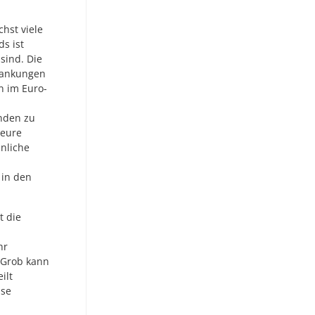
chst viele
ds ist
sind. Die
hwankungen
n im Euro-
nden zu
teure
nliche
 in den
t die
hr
 Grob kann
ilt
ise