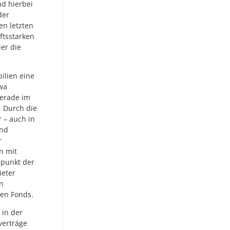
nd hierbei
der
en letzten
ftsstarken
ier die
ilien eine
twa
Gerade im
. Durch die
 – auch in
und
r
n mit
epunkt der
ieter
n
nen Fonds.
 in der
verträge