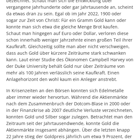
bezeichnet. Schaut man sich die Entwicklung über
vergangene Jahrhunderte oder gar Jahrtausende an, scheint
da etwas dran zu sein. Egal ob im Jahr 2022, 1900 oder
sogar zur Zeit von Christi: Für ein Gramm Gold kann oder
konnte man sich etwa die gleiche Menge Brot kaufen.
Schaut man hingegen auf Euro oder Dollar, verloren diese
schon innerhalb weniger Jahrzehnte einen großen Teil ihrer
Kaufkraft. Gleichzeitig sollte man aber nicht verschweigen,
dass auch Gold über kürzere Zeiträume stark schwanken
kann. Laut einer Studie des Ökonomen Campbell Harvey von
der Duke University behält Gold nur über Zeiträume von
mehr als 100 Jahren verlässlich seine Kaufkraft. Einen
Anlagehorizont den wohl kaum ein Anleger anstrebt.
In Krisenzeiten an den Börsen konnten sich Edelmetalle
aber immer wieder hervortun. Während die Aktienmärkte
nach dem Zusammenbruch der Dotcom-Blase in 2000 oder
in der Finanzkrise ab 2007 deutliche Verluste verzeichneten,
konnten Gold und Silber sogar zulegen. Betrachtet man den
Zeitraum seit der Jahrtausendwende, konnte Gold die
Aktienmärkte insgesamt abhängen. Über die letzten knapp
22 Jahre stieg der Goldpreis jährlich um etwa 9 Prozent, der